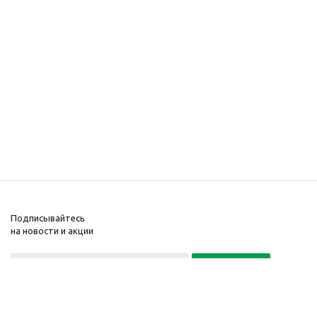
Подписывайтесь
на новости и акции
Политика конфиденциальности
«Нажимая на кнопку Подписаться, я даю согласие на обработку