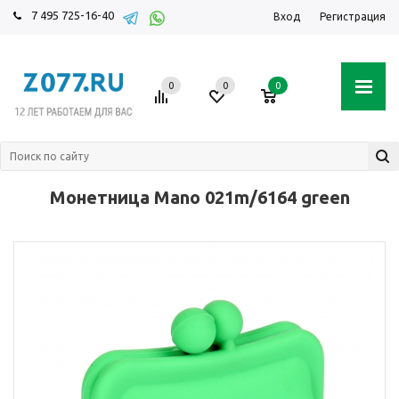
7 495 725-16-40
Вход
Регистрация
0
0
0
Монетница Mano 021m/6164 green