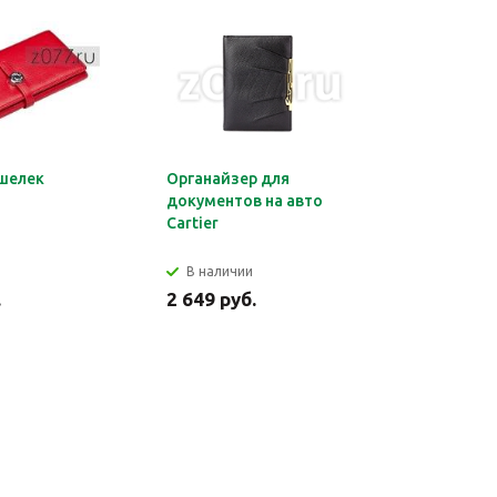
шелек
Органайзер для
Обложка 
документов на авто
Montblan
Cartier
В наличии
В налич
.
2 649 руб.
2 699 ру