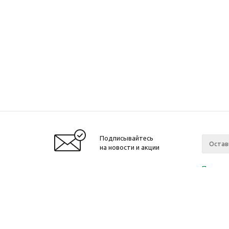
Подписывайтесь
на новости и акции
Политик
«Нажима
персона
2010-2026 © Интернет-магазин модный
Компан