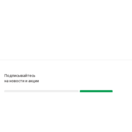
Подписывайтесь
на новости и акции
Политика конфиденциальности
«Нажимая на кнопку Подписаться, я даю согласие на обработку
персональных данных»