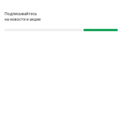
Подписывайтесь
на новости и акции
Политика конфиденциальности
«Нажимая на кнопку Подписаться, я даю согласие на обработку
персональных данных»
7 495 725-16-40
2010-2026 © Интернет-
Компания
магазин модный
Информация
одежды, аксессуаров.
Помощь
Распродажи. Скидки.