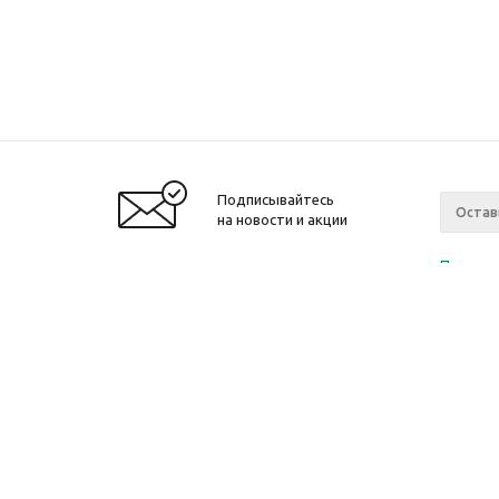
Подписывайтесь
на новости и акции
Политик
«Нажима
персона
2010-2026 © Интернет-магазин модный
Компан
одежды, аксессуаров. Распродажи. Скидки.
О компа
Новости
Ваканси
Магазин