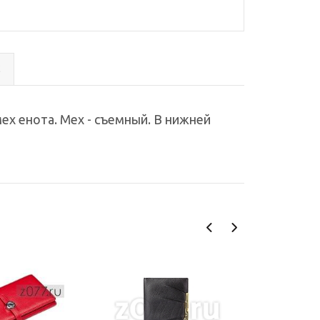
с
ех енота. Мех - съемный. В нижней