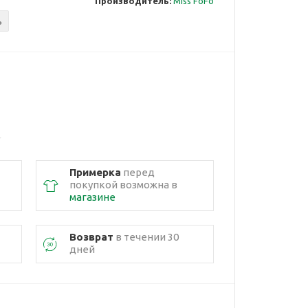
Производитель:
Miss FoFo
ь
Примерка
перед
покупкой возможна в
магазине
Возврат
в течении 30
дней