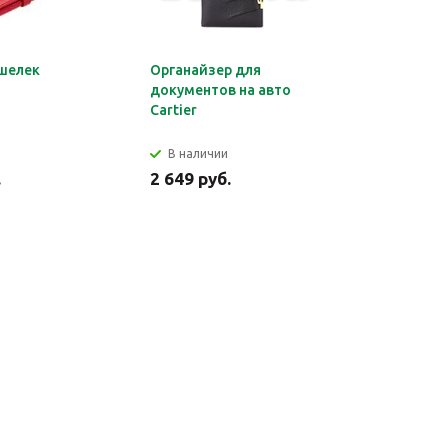
шелек
Органайзер для
Обложка 
документов на авто
Montblan
Cartier
В наличии
В налич
.
2 649 руб.
2 699 ру