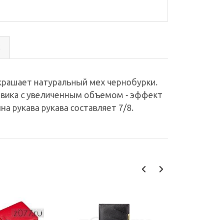
с
украшает натуральный мех чернобурки.
ховика с увеличенным объемом - эффект
а рукава рукава составляет 7/8.