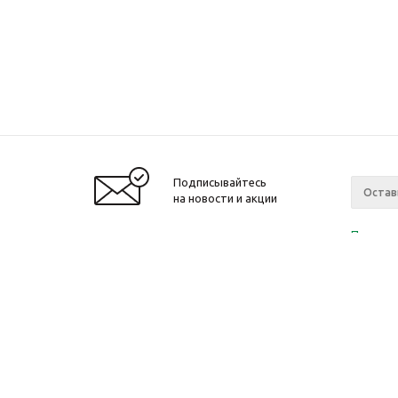
Подписывайтесь
на новости и акции
Политик
«Нажима
персона
2010-2026 © Интернет-магазин модный
Компан
одежды, аксессуаров. Распродажи. Скидки.
О компа
Новости
Ваканси