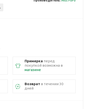
Производитель:
Miss FoFo
ь
Примерка
перед
покупкой возможна в
магазине
Возврат
в течении 30
дней