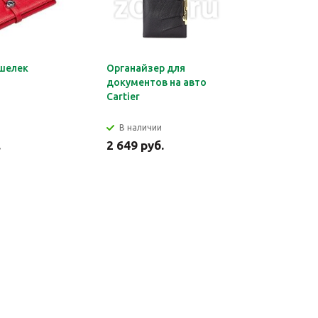
шелек
Органайзер для
Обложка 
документов на авто
Montblan
Cartier
В наличии
В налич
.
2 649 руб.
2 699 ру