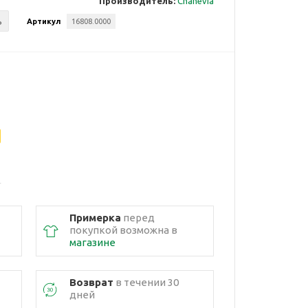
Производитель:
Chanevia
ь
Артикул
16808.0000
Примерка
перед
покупкой возможна в
магазине
Возврат
в течении 30
дней