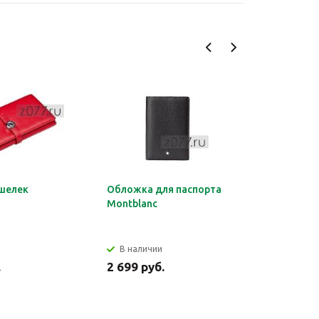
шелек
Обложка для паспорта
Органайз
Montblanc
документ
HERMES
В наличии
В налич
.
2 699 руб.
2 849 ру