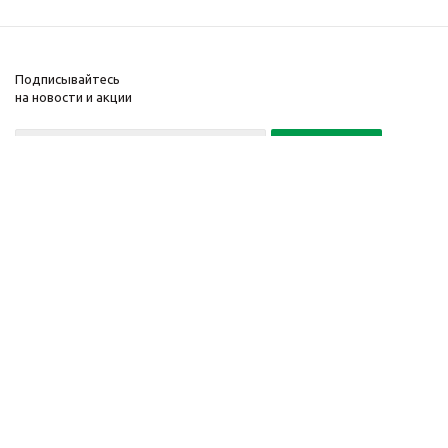
Подписывайтесь
на новости и акции
Политика конфиденциальности
«Нажимая на кнопку Подписаться, я даю согласие на обработку
персональных данных»
7 495 725-16-40
2010-2026 © Интернет-
Компания
магазин модный
Информация
одежды, аксессуаров.
Помощь
Распродажи. Скидки.