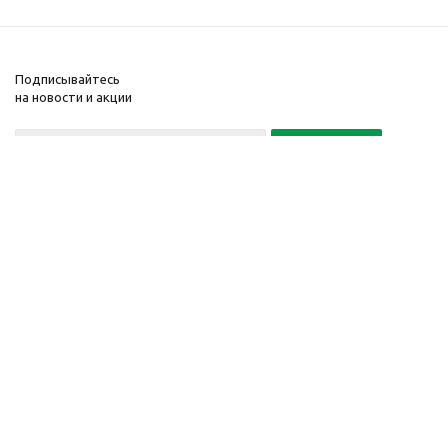
Подписывайтесь
на новости и акции
Политика конфиденциальности
«Нажимая на кнопку Подписаться, я даю согласие на обработку
персональных данных»
7 495 725-16-40
2010-2026 © Интернет-
Компания
магазин модный
Информация
одежды, аксессуаров.
Помощь
Распродажи. Скидки.