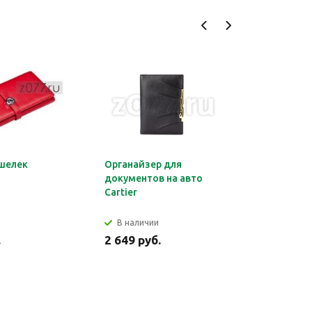
шелек
Органайзер для
Обложка 
документов на авто
Montblan
Cartier
В наличии
В налич
.
2 649 руб.
2 699 ру