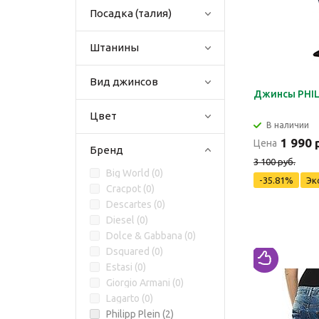
Посадка (талия)
Штанины
Вид джинсов
Джинсы PHIL
Цвет
В наличии
1 990 
Цена
Бренд
3 100 руб.
Big World (
0
)
-35.81%
Эк
Cracpot (
0
)
Descartes (
0
)
Diesel (
0
)
Dolce & Gabbana (
0
)
Dsquared (
0
)
Estasi (
0
)
Giorgio Armani (
0
)
Lagarto (
0
)
Philipp Plein (
2
)