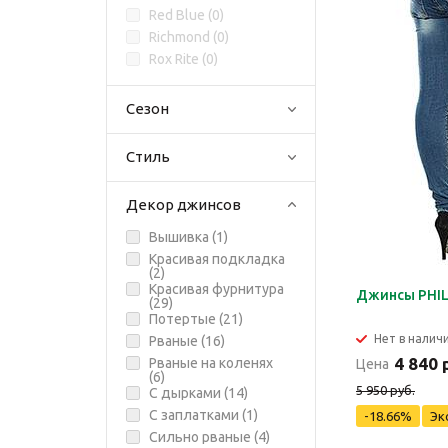
Red Blue (
0
)
Richmond (
0
)
Rox Rite (
0
)
Сезон
Стиль
Декор джинсов
Вышивка (
1
)
Красивая подкладка
(
2
)
Красивая фурнитура
Джинсы PHIL
(
29
)
Потертые (
21
)
Нет в налич
Рваные (
16
)
4 840 
Рваные на коленях
Цена
(
6
)
5 950 руб.
С дырками (
14
)
С заплатками (
1
)
-18.66%
Эк
Сильно рваные (
4
)