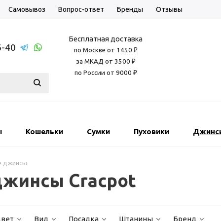
Самовывоз
Вопрос-ответ
Бренды
Отзывы
Бесплатная доставка
6-40
по Москве от 1450 ₽
за МКАД от 3500 ₽
по России от 9000 ₽
ы
Кошельки
Сумки
Пуховики
Джинс
е джинсы
жинсы Cracpot
вет
Вид
Посадка
Штанины
Бренд