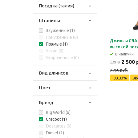
Посадка (талия)
Штанины
Зауженные (
1
)
Приуженные (
0
)
Джинсы CRA
Прямые (
1
)
высокой пос
Узкие (
0
)
В наличии
Укороченные (
0
)
2 500 
Цена
3 750 руб.
Вид джинсов
-33.33%
Эк
Цвет
Бренд
Big World (
6
)
Cracpot (
1
)
Descartes (
0
)
Diesel (
1
)