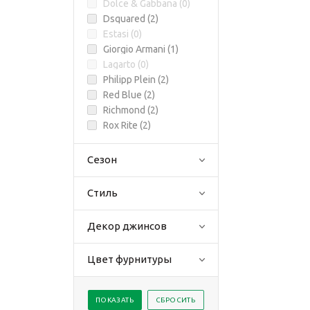
Dolce & Gabbana (
0
)
Dsquared (
2
)
Estasi (
0
)
Giorgio Armani (
1
)
Lagarto (
0
)
Philipp Plein (
2
)
Red Blue (
2
)
Richmond (
2
)
Rox Rite (
2
)
Сезон
Стиль
Декор джинсов
Цвет фурнитуры