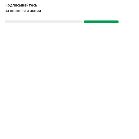
Подписывайтесь
на новости и акции
Политика конфиденциальности
«Нажимая на кнопку Подписаться, я даю согласие на обработку
персональных данных»
7 495 725-16-40
2010-2026 © Интернет-
Компания
магазин модный
Информация
одежды, аксессуаров.
Помощь
Распродажи. Скидки.