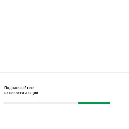
Подписывайтесь
на новости и акции
Политика конфиденциальности
«Нажимая на кнопку Подписаться, я даю согласие на обработку