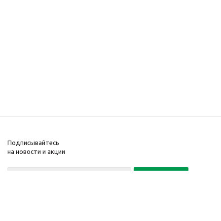
Подписывайтесь
на новости и акции
Политика конфиденциальности
«Нажимая на кнопку Подписаться, я даю согласие на обработку
персональных данных»