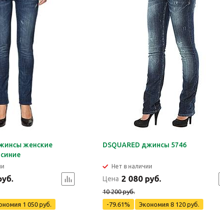
жинсы женские
DSQUARED джинсы 5746
-синие
ии
Нет в наличии
руб.
2 080 руб.
Цена
10 200 руб.
ономия
1 050 руб.
-79.61%
Экономия
8 120 руб.