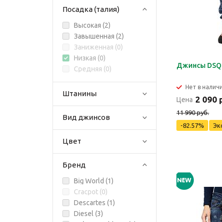
Посадка (талия)
Высокая (
2
)
Завышенная (
2
)
Заниженная (
0
)
Низкая (
0
)
Джинсы DSQ
Средняя (
0
)
Нет в налич
Штанины
2 090 
Цена
11 990 руб.
Вид джинсов
-82.57%
Эк
Цвет
Бренд
Big World (
1
)
Cracpot (
0
)
Descartes (
1
)
Diesel (
3
)