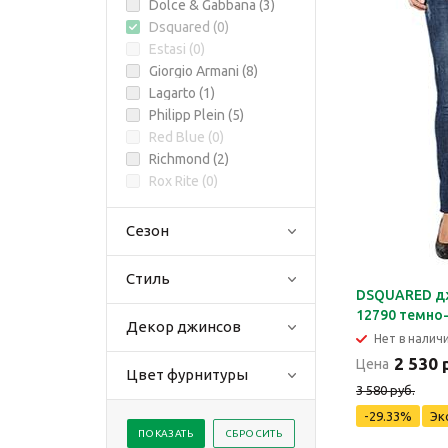
Dolce & Gabbana (
3
)
Dsquared (
0
)
Estasi (
0
)
Giorgio Armani (
8
)
Lagarto (
1
)
Philipp Plein (
5
)
Red Blue (
0
)
Richmond (
2
)
Rox Rite (
0
)
Сезон
Стиль
DSQUARED д
12790 темно
Декор джинсов
Нет в налич
2 530 
Цена
Цвет фурнитуры
3 580 руб.
-29.33%
Эк