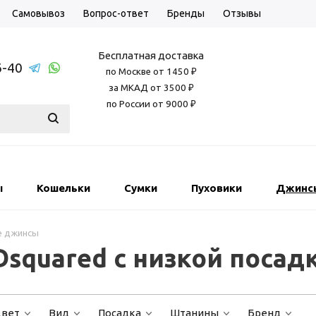
Самовывоз
Вопрос-ответ
Бренды
Отзывы
Бесплатная доставка
6-40
по Москве от 1450 ₽
за МКАД от 3500 ₽
по России от 9000 ₽
ы
Кошельки
Сумки
Пуховики
Джинс
е джинсы
squared с низкой посад
вет
Вид
Посадка
Штанины
Бренд