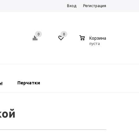
Вход
Регистрация
0
0
0
Корзина
пуста
ы
Перчатки
кой