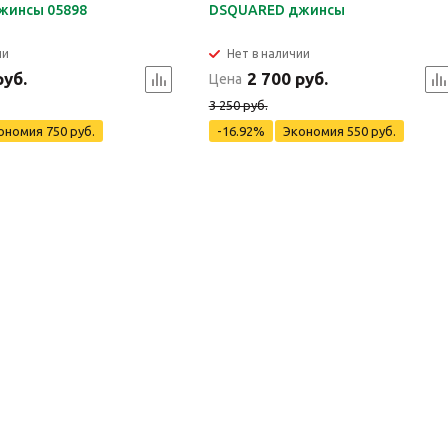
жинсы 05898
DSQUARED джинсы
ии
Нет в наличии
руб.
2 700 руб.
Цена
3 250 руб.
ономия
750 руб.
-16.92%
Экономия
550 руб.