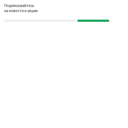
Подписывайтесь
на новости и акции
Политика конфиденциальности
«Нажимая на кнопку Подписаться, я даю согласие на обработку
персональных данных»
7 495 725-16-40
2010-2026 © Интернет-
Компания
магазин модный
Информация
одежды, аксессуаров.
Помощь
Распродажи. Скидки.