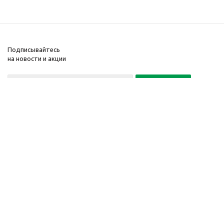
Подписывайтесь
на новости и акции
Политика конфиденциальности
«Нажимая на кнопку Подписаться, я даю согласие на обработку
персональных данных»
7 495 725-16-40
2010-2026 © Интернет-
Компания
магазин модный
Информация
одежды, аксессуаров.
Помощь
Распродажи. Скидки.