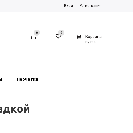
Вход
Регистрация
0
0
0
Корзина
пуста
ы
Перчатки
адкой