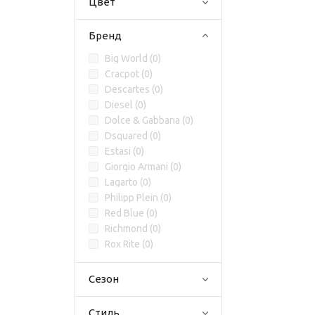
Цвет
Бренд
Big World (
0
)
Cracpot (
0
)
Descartes (
0
)
Diesel (
0
)
Dolce & Gabbana (
0
)
Dsquared (
0
)
Estasi (
0
)
Giorgio Armani (
0
)
Lagarto (
0
)
Philipp Plein (
0
)
Red Blue (
0
)
Richmond (
0
)
Rox Rite (
0
)
Сезон
Стиль