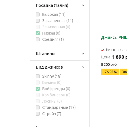
Посадка (талия)
Высокая (
11
)
Завышенная (
11
)
Заниженная (
0
)
Низкая (
0
)
Джинсы PHIL
Средняя (
1
)
Нет в налич
Штанины
1 890 
Цена
8 200 руб.
Вид джинсов
-76.95%
Эк
Skinny (
18
)
Бананы (
0
)
Бойфренды (
0
)
Комбинезон (
0
)
Лосины (
0
)
Стандартные (
17
)
Стрейч (
7
)