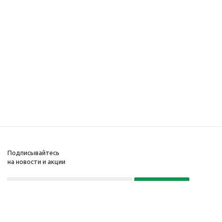
Подписывайтесь
на новости и акции
Политика конфиденциальности
«Нажимая на кнопку Подписаться, я даю согласие на обработку