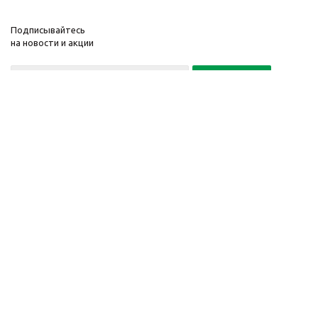
Подписывайтесь
на новости и акции
Политика конфиденциальности
«Нажимая на кнопку Подписаться, я даю согласие на обработку
персональных данных»
7 495 725-16-40
2010-2026 © Интернет-
Компания
магазин модный
Информация
одежды, аксессуаров.
Помощь
Распродажи. Скидки.