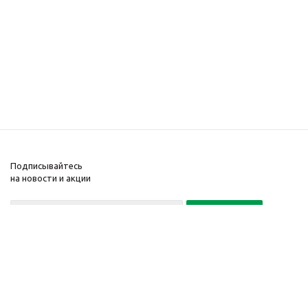
Подписывайтесь
на новости и акции
Политика конфиденциальности
«Нажимая на кнопку Подписаться, я даю согласие на обработку
персональных данных»
7 495 725-16-40