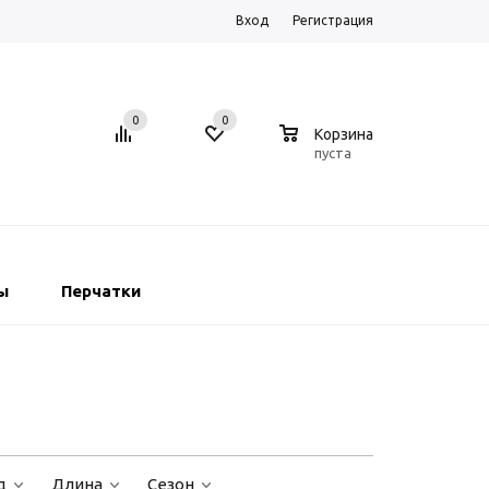
Вход
Регистрация
0
0
0
Корзина
пуста
ы
Перчатки
д
Длина
Сезон