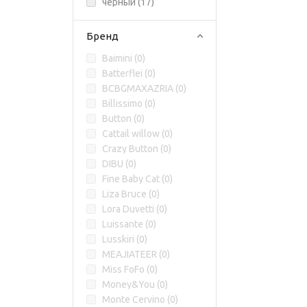
черный (
17
)
Бренд
Baimini (
0
)
Batterflei (
0
)
BCBGMAXAZRIA (
0
)
Billissimo (
0
)
Button (
0
)
Cattail willow (
0
)
Crazy Button (
0
)
DIBU (
0
)
Fine Baby Cat (
0
)
Liza Bruce (
0
)
Lora Duvetti (
0
)
Luissante (
0
)
Lusskiri (
0
)
MEAJIATEER (
0
)
Miss FoFo (
0
)
Money&You (
0
)
Monte Cervino (
0
)