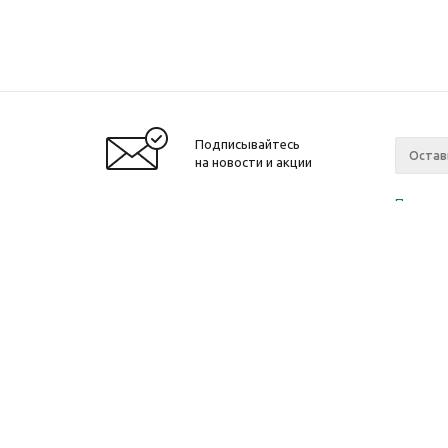
Подписывайтесь
на новости и акции
Политик
«Нажима
персона
2010-2026 © Интернет-магазин модный
Компан
одежды, аксессуаров. Распродажи. Скидки.
О компа
Новости
Ваканси
Магазин