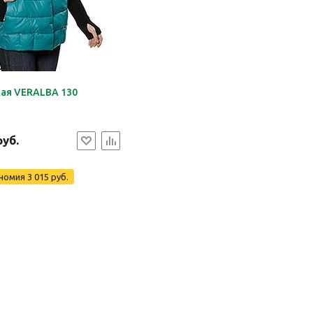
кая VERALBA 130
руб.
номия
3 015 руб.