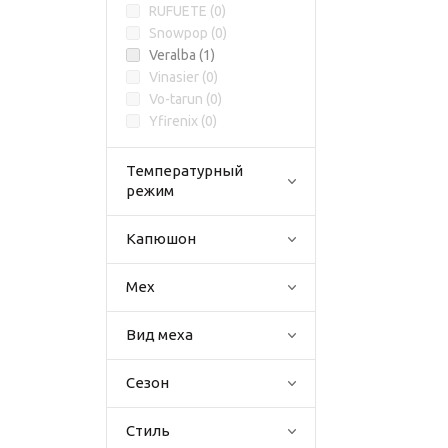
RUFUETE (
0
)
Snowpop (
0
)
Veralba (
1
)
Vinasier (
0
)
Vo-tarun (
0
)
Yfirenix (
0
)
Температурный
режим
Капюшон
Мех
Вид меха
Сезон
Стиль