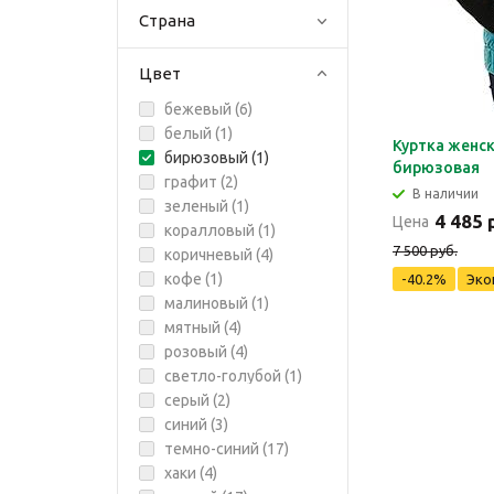
Страна
Цвет
бежевый (
6
)
белый (
1
)
Куртка женс
бирюзовый (
1
)
бирюзовая
графит (
2
)
В наличии
зеленый (
1
)
4 485 
Цена
коралловый (
1
)
7 500 руб.
коричневый (
4
)
кофе (
1
)
-40.2%
Эко
малиновый (
1
)
мятный (
4
)
розовый (
4
)
светло-голубой (
1
)
серый (
2
)
синий (
3
)
темно-синий (
17
)
хаки (
4
)