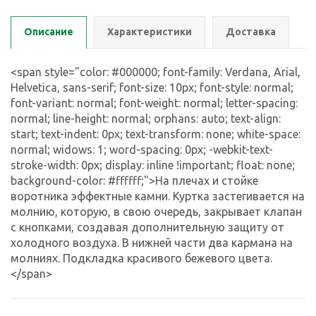
Описание
Характеристики
Доставка
<span style="color: #000000; font-family: Verdana, Arial,
Helvetica, sans-serif; font-size: 10px; font-style: normal;
font-variant: normal; font-weight: normal; letter-spacing:
normal; line-height: normal; orphans: auto; text-align:
start; text-indent: 0px; text-transform: none; white-space:
normal; widows: 1; word-spacing: 0px; -webkit-text-
stroke-width: 0px; display: inline !important; float: none;
background-color: #ffffff;">На плечах и стойке
воротника эффектные камни. Куртка застегивается на
молнию, которую, в свою очередь, закрывает клапан
с кнопками, создавая дополнительную защиту от
холодного воздуха. В нижней части два кармана на
молниях. Подкладка красивого бежевого цвета.
</span>