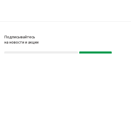
Подписывайтесь
на новости и акции
Политика конфиденциальности
«Нажимая на кнопку Подписаться, я даю согласие на обработку
персональных данных»
7 495 725-16-40
2010-2026 © Интернет-
Компания
магазин модный
Информация
одежды, аксессуаров.
Помощь
Распродажи. Скидки.