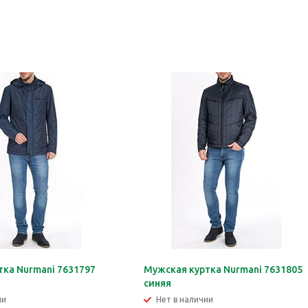
тка Nurmani 7631797
Мужская куртка Nurmani 7631805
синяя
ии
Нет в наличии