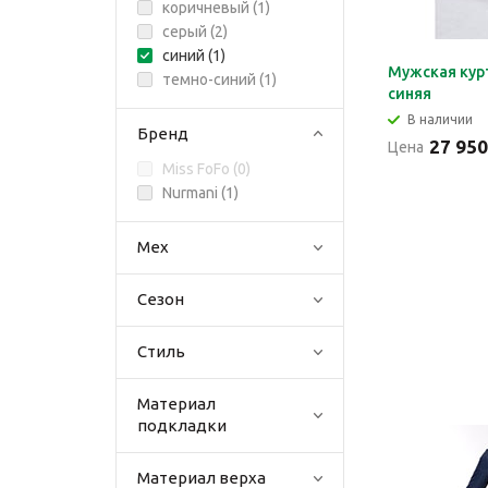
коричневый (
1
)
серый (
2
)
синий (
1
)
Мужская кур
темно-синий (
1
)
синяя
В наличии
Бренд
27 950
Цена
Miss FoFo (
0
)
Nurmani (
1
)
Мех
Сезон
Стиль
Материал
подкладки
Материал верха