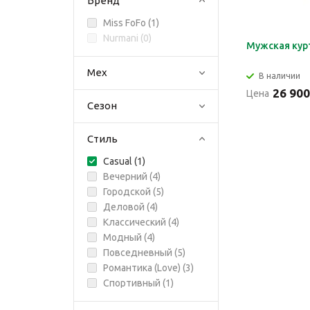
Бренд
Miss FoFo (
1
)
Nurmani (
0
)
Мужская кур
Мех
В наличии
26 900
Цена
Сезон
Стиль
Casual (
1
)
Вечерний (
4
)
Городской (
5
)
Деловой (
4
)
Классический (
4
)
Модный (
4
)
Повседневный (
5
)
Романтика (Love) (
3
)
Спортивный (
1
)