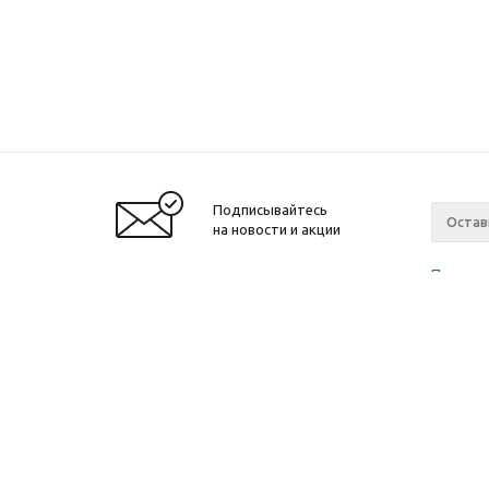
Подписывайтесь
на новости и акции
Политик
«Нажима
персона
2010-2026 © Интернет-магазин модный
Компан
одежды, аксессуаров. Распродажи. Скидки.
О компа
Новости
Ваканси
Магазин