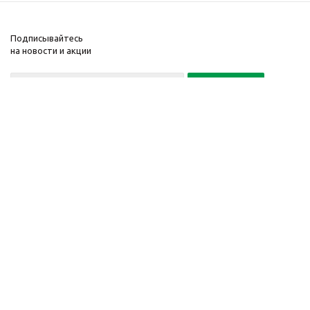
Подписывайтесь
на новости и акции
Политика конфиденциальности
«Нажимая на кнопку Подписаться, я даю согласие на обработку
персональных данных»
7 495 725-16-40
2010-2026 © Интернет-
Компания
магазин модный
Информация
одежды, аксессуаров.
Помощь
Распродажи. Скидки.