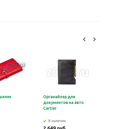
шелек
Органайзер для
Обложка 
документов на авто
Montblan
Cartier
В наличии
В налич
.
2 649 руб.
2 699 ру