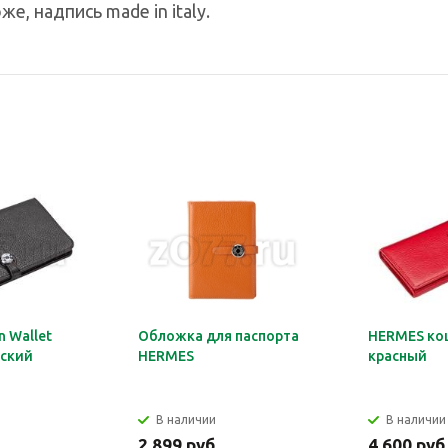
е, надпись made in italy.
 Wallet
Обложка для паспорта
HERMES ко
ский
HERMES
красный
В наличии
В наличии
2 899 руб.
4 600 руб