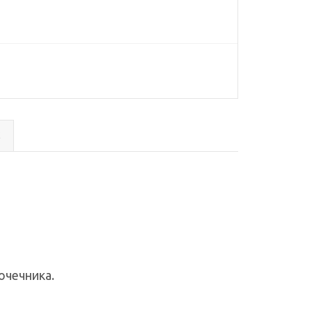
с
очечника.