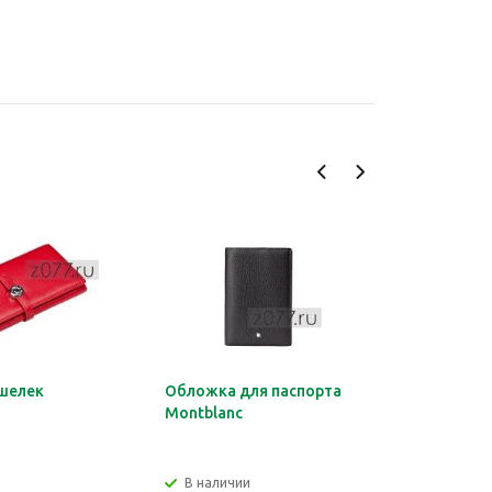
шелек
Обложка для паспорта
Органайз
Montblanc
документ
HERMES
В наличии
В налич