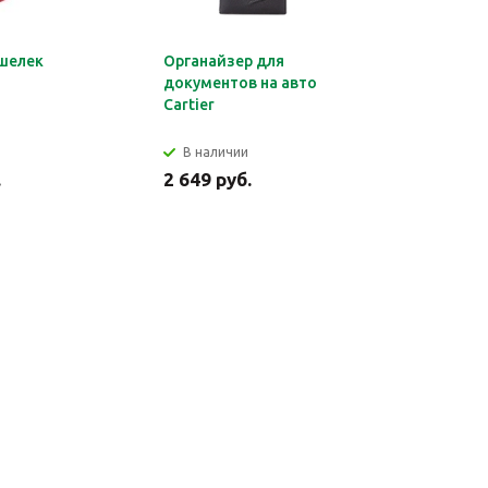
шелек
Органайзер для
Обложка 
документов на авто
Montblan
Cartier
В наличии
В налич
.
2 649 руб.
2 699 ру