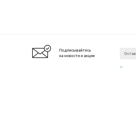
Подписывайтесь
на новости и акции
Политик
«Нажима
персона
2010-2026 © Интернет-магазин модный
Компан
одежды, аксессуаров. Распродажи. Скидки.
О компа
Новости
Ваканси
Магазин