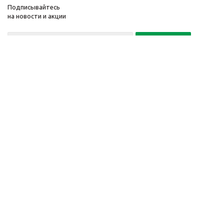
Подписывайтесь
на новости и акции
Политика конфиденциальности
«Нажимая на кнопку Подписаться, я даю согласие на обработку
персональных данных»
7 495 725-16-40
2010-2026 © Интернет-
Компания
магазин модный
Информация
одежды, аксессуаров.
Помощь
Распродажи. Скидки.