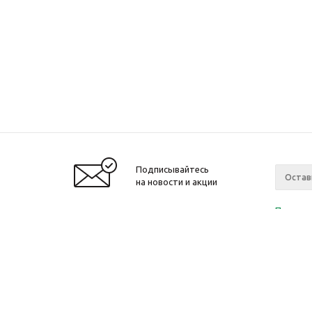
Подписывайтесь
на новости и акции
Политик
«Нажима
персона
2010-2026 © Интернет-магазин модный
Компан
одежды, аксессуаров. Распродажи. Скидки.
О компа