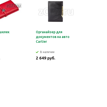
шелек
Органайзер для
Обложка 
документов на авто
Montblan
Cartier
В наличии
В налич
.
2 649 руб.
2 699 ру