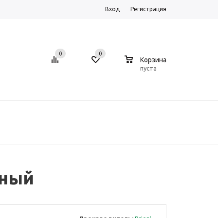
Вход
Регистрация
0
0
0
Корзина
пуста
рный