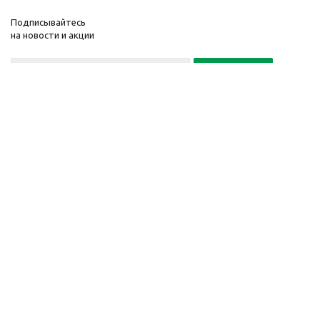
Подписывайтесь
на новости и акции
Политика конфиденциальности
«Нажимая на кнопку Подписаться, я даю согласие на обработку
персональных данных»
7 495 725-16-40
2010-2026 © Интернет-
Компания
магазин модный
Информация
одежды, аксессуаров.
Помощь
Распродажи. Скидки.