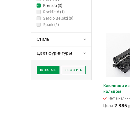
Prensiti (
3
)
Rockfeld (
1
)
Sergio Belotti (
9
)
Spark (
2
)
Стиль
Цвет фурнитуры
Ключница из
кольцом
Нет в налич
2 385 
Цена