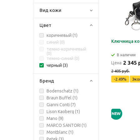
Вид кожи
Цвет
коричневый (
1
)
Ключница ко
синий (
0
)
темно-коричневый
(
0
)
В наличии
темно-синий (
0
)
2 345 
Цена
черный (
3
)
2 405 руб.
-2.49%
Эко
Бренд
Bodenschatz (
1
)
Braun Buffel (
1
)
Gianni Conti (
7
)
Lison Kaoberg (
1
)
Mano (
9
)
MARCO SANTORI (
1
)
Montblanc (
1
)
Petek (
3
)