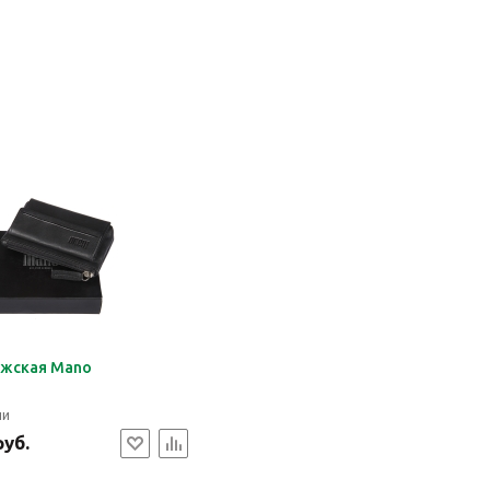
ужская Mano
ии
руб.