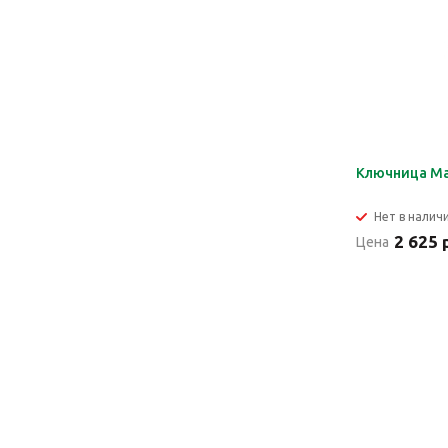
Ключница M
Нет в налич
2 625 
Цена