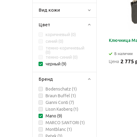
Вид кожи
Цвет
коричневый (
0
)
Ключница M
синий (
0
)
темно-коричневый
(
0
)
В наличии
темно-синий (
0
)
2 775 
Цена
черный (
9
)
Бренд
Bodenschatz (
1
)
Braun Buffel (
1
)
Gianni Conti (
7
)
Lison Kaoberg (
1
)
Mano (
9
)
MARCO SANTORI (
1
)
Montblanc (
1
)
Petek (
3
)