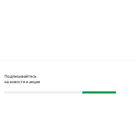
Подписывайтесь
на новости и акции
Политика конфиденциальности
«Нажимая на кнопку Подписаться, я даю согласие на обработку
персональных данных»