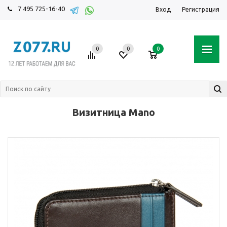
7 495 725-16-40
Вход
Регистрация
0
0
0
Визитница Mano