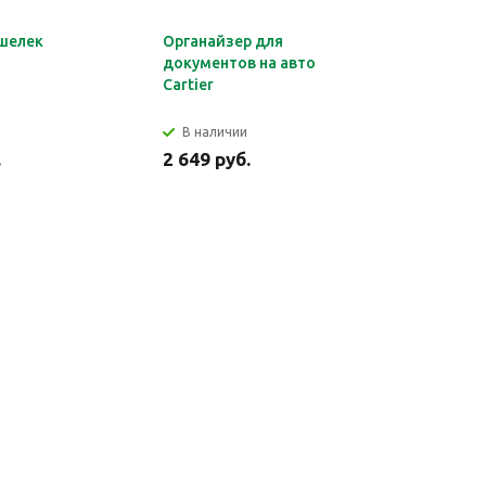
шелек
Органайзер для
Обложка 
документов на авто
Montblan
Cartier
В наличии
В налич
.
2 649 руб.
2 699 ру