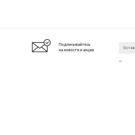
Подписывайтесь
на новости и акции
Политик
«Нажима
персона
2010-2026 © Интернет-магазин модный
Компан
одежды, аксессуаров. Распродажи. Скидки.
О компа
Новости
Ваканси
Магазин