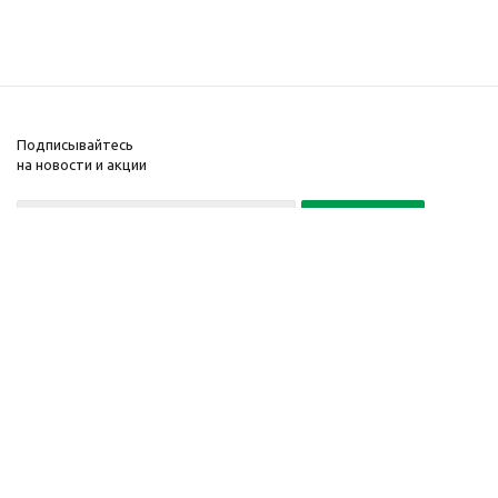
Подписывайтесь
на новости и акции
Политика конфиденциальности
«Нажимая на кнопку Подписаться, я даю согласие на обработку
персональных данных»
7 495 725-16-40
2010-2026 © Интернет-
Компания
магазин модный
Информация
одежды, аксессуаров.
Помощь
Распродажи. Скидки.