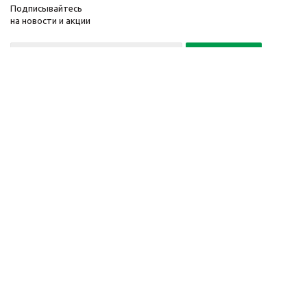
Подписывайтесь
на новости и акции
Политика конфиденциальности
«Нажимая на кнопку Подписаться, я даю согласие на обработку
персональных данных»
7 495 725-16-40
2010-2026 © Интернет-
Компания
магазин модный
Информация
одежды, аксессуаров.
Помощь
Распродажи. Скидки.