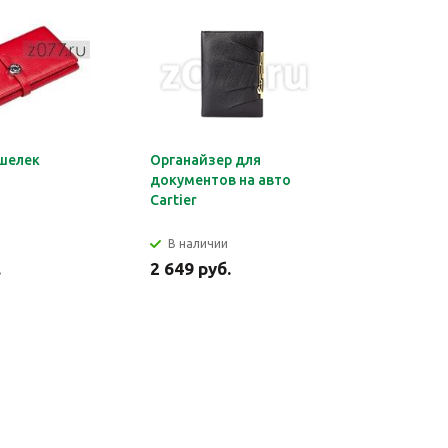
шелек
Органайзер для
Обложка 
документов на авто
Montblan
Cartier
В наличии
В налич
.
2 649 руб.
2 699 ру