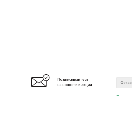
Подписывайтесь
на новости и акции
Политик
«Нажима
персона
2010-2026 © Интернет-магазин модный
Компан