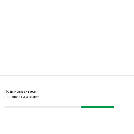
Подписывайтесь
на новости и акции
Политика конфиденциальности
«Нажимая на кнопку Подписаться, я даю согласие на обработку