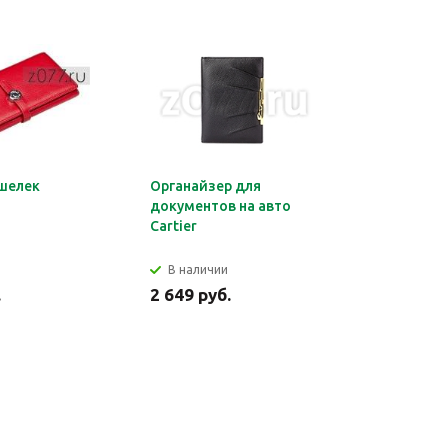
шелек
Органайзер для
Обложка 
документов на авто
Montblan
Cartier
В наличии
В налич
.
2 649 руб.
2 699 ру