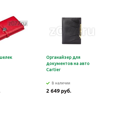
шелек
Органайзер для
Обложка 
документов на авто
Montblan
Cartier
В наличии
В налич
.
2 649 руб.
2 699 ру