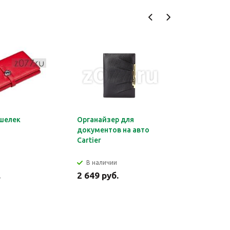
шелек
Органайзер для
Обложка 
документов на авто
Montblan
Cartier
В наличии
В налич
.
2 649 руб.
2 699 ру