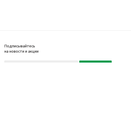
Подписывайтесь
на новости и акции
Политика конфиденциальности
«Нажимая на кнопку Подписаться, я даю согласие на обработку
персональных данных»
7 495 725-16-40
2010-2026 © Интернет-
Компания
магазин модный
Информация
одежды, аксессуаров.
Помощь