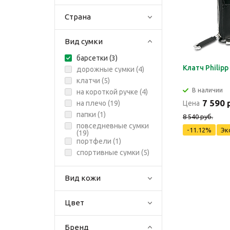
Страна
Вид сумки
барсетки (
3
)
Клатч Philipp
дорожные сумки (
4
)
клатчи (
5
)
В наличии
на короткой ручке (
4
)
7 590 
на плечо (
19
)
Цена
папки (
1
)
8 540 руб.
повседневные сумки
-11.12%
Эк
(
19
)
портфели (
1
)
спортивные сумки (
5
)
Вид кожи
Цвет
Бренд