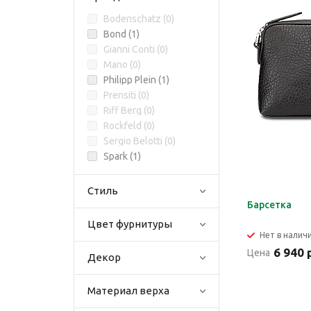
Bodenschatz (
0
)
Bond (
1
)
Gianni Conti (
0
)
Mano (
0
)
Philipp Plein (
1
)
Prensiti (
0
)
Riff Berg (
0
)
Rockfeld (
0
)
Sergio Belotti (
0
)
Spark (
1
)
Стиль
Барсетка
Цвет фурнитуры
Нет в налич
6 940 
Цена
Декор
Материал верха