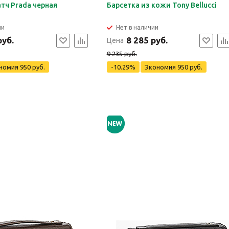
тч Prada черная
Барсетка из кожи Tony Bellucci
ии
Нет в наличии
руб.
8 285 руб.
Цена
9 235 руб.
номия
950 руб.
-10.29%
Экономия
950 руб.