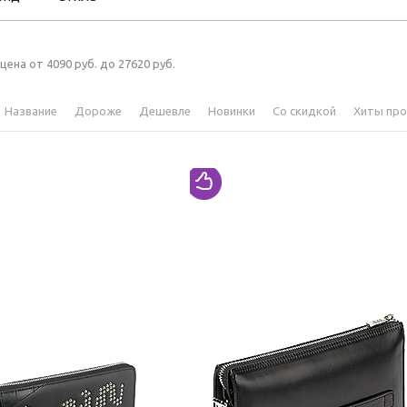
 цена от 4090 руб. до 27620 руб.
Название
Дороже
Дешевле
Новинки
Со скидкой
Хиты пр