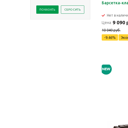
Барсетка-кла
Нет в налич
9 090 
Цена
10 040 руб.
-9.46%
Эко